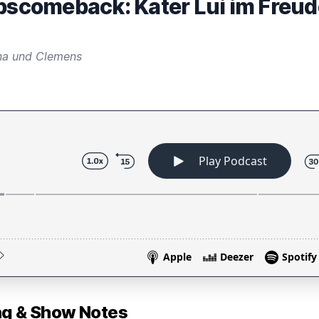
ubscomeback: Kater Lui im Freu
na und Clemens
 & Show Notes